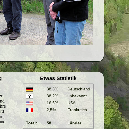
g
Etwas Statistik
38,3%
Deutschland
38,2%
unbekannt
16,6%
USA
2,5%
Frankreich
Total:
58
Länder