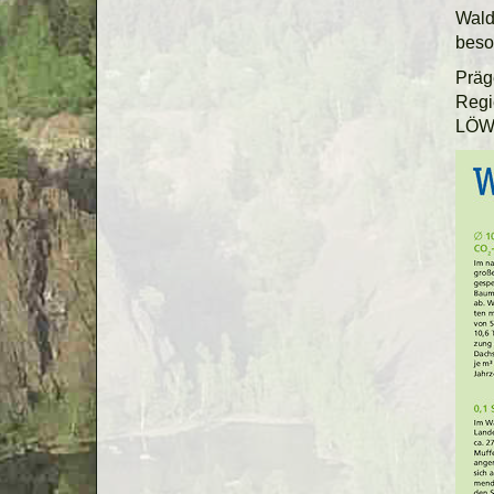
Wald
beson
Präge
Regi
LÖW