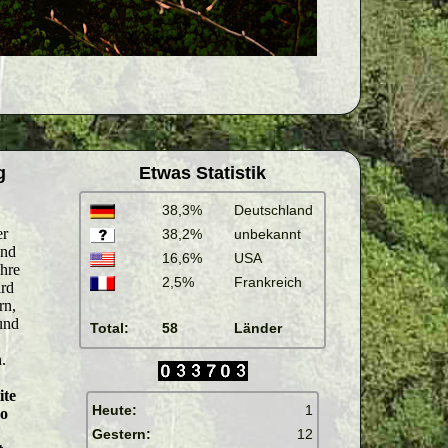
g
Etwas Statistik
38,3%
Deutschland
38,2%
unbekannt
16,6%
USA
2,5%
Frankreich
Total:
58
Länder
Heute:
1
Gestern:
12